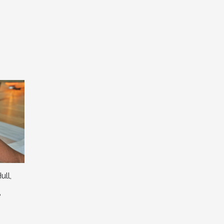
ll,
e