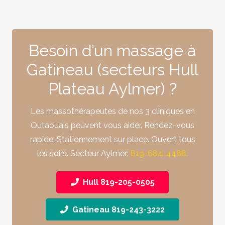
Besoin d’un massage à
Gatineau (secteurs Hull
Plateau Aylmer) ?
Les massothérapeutes de nos 3 cliniques en
Outaouais peuvent vous aider. Rendez-vous
rapide. Stationnement sur place. Ouvert tous
les soirs.
Secteur Aylmer:
819-684-4488.
Hull 819-205-0505
Gatineau 819-243-3222