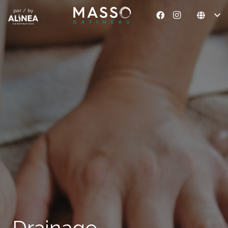
par / by
Drainage